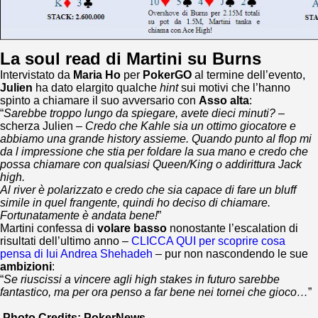
La soul read di Martini su Burns
Intervistato da
Maria
Ho
per
PokerGO
al termine dell’evento,
Julien
ha dato elargito qualche
hint
sui motivi che l’hanno
spinto a chiamare il suo avversario con
Asso alta
:
“
Sarebbe troppo lungo da spiegare, avete dieci minuti? –
scherza Julien
– Credo che Kahle sia un ottimo giocatore e
abbiamo una grande history assieme. Quando punto al flop mi
da l impressione che stia per foldare la sua mano e credo che
possa chiamare con qualsiasi Queen/King o addirittura Jack
high.
Al river è polarizzato e credo che sia capace di fare un bluff
simile in quel frangente, quindi ho deciso di chiamare.
Fortunatamente è andata bene!
”
Martini confessa di
volare
basso
nonostante l’escalation di
risultati dell’ultimo anno –
CLICCA QUI per scoprire cosa
pensa
di lui Andrea Shehadeh
– pur non nascondendo le sue
ambizioni
:
“
Se riuscissi a vincere agli high stakes in futuro sarebbe
fantastico, ma per ora penso a far bene nei tornei che gioco…
”
Photo Credits: PokerNews