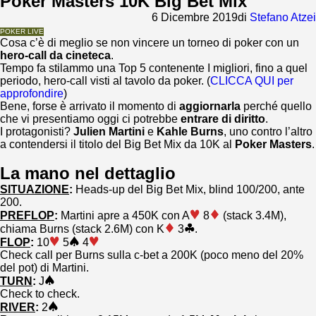
Poker Masters 10K Big Bet Mix
6 Dicembre 2019
di
Stefano Atzei
POKER LIVE
Cosa c’è di meglio se non vincere un torneo di poker con un
hero-call da cineteca
.
Tempo fa stilammo una Top 5 contenente I migliori, fino a quel
periodo, hero-call visti al tavolo da poker. (
CLICCA QUI per
approfondire
)
Bene, forse è arrivato il momento di
aggiornarla
perché quello
che vi presentiamo oggi ci potrebbe
entrare di diritto
.
I protagonisti?
Julien Martini
e
Kahle Burns
, uno contro l’altro
a contendersi il titolo del Big Bet Mix da 10K al
Poker
Masters
.
La mano nel dettaglio
SITUAZIONE
:
Heads-up del Big Bet Mix, blind 100/200, ante
200.
PREFLOP
:
Martini apre a 450K con A
8
(stack 3.4M),
chiama Burns (stack 2.6M) con K
3
.
FLOP
:
10
5
4
Check call per Burns sulla c-bet a 200K (poco meno del 20%
del pot) di Martini.
TURN
:
J
Check to check.
RIVER
:
2