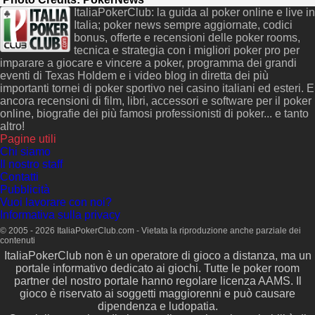
ItaliaPokerClub: la guida al poker online e live in
Italia; poker news sempre aggiornate, codici
bonus, offerte e recensioni delle poker rooms,
tecnica e strategia con i migliori poker pro per
imparare a giocare e vincere a poker, programma dei grandi
eventi di Texas Holdem e i video blog in diretta dei più
importanti tornei di poker sportivo nei casino italiani ed esteri. E
ancora recensioni di film, libri, accessori e software per il poker
online, biografie dei più famosi professionisti di poker... e tanto
altro!
Pagine utili
Chi siamo
Il nostro staff
Contatti
Pubblicità
Vuoi lavorare con noi?
Informativa sulla privacy
© 2005 - 2026 ItaliaPokerClub.com - Vietata la riproduzione anche parziale dei
contenuti
ItaliaPokerClub non è un operatore di gioco a distanza, ma un
portale informativo dedicato ai giochi. Tutte le poker room
partner del nostro portale hanno regolare licenza AAMS. Il
gioco è riservato ai soggetti maggiorenni e può causare
dipendenza e ludopatia.