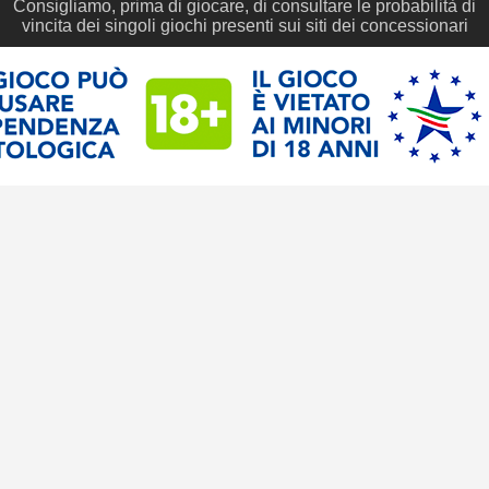
Consigliamo, prima di giocare, di consultare le probabilità di
vincita dei singoli giochi presenti sui siti dei concessionari