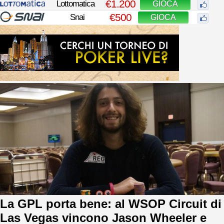
€1.200
Lottomatica
GIOCA
€500
Snai
GIOCA
La GPL porta bene: al WSOP Circuit di
Las Vegas vincono Jason Wheeler e