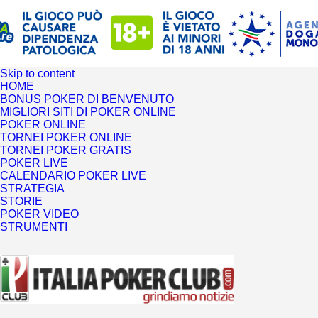
Skip to content
HOME
BONUS POKER DI BENVENUTO
MIGLIORI SITI DI POKER ONLINE
POKER ONLINE
TORNEI POKER ONLINE
TORNEI POKER GRATIS
POKER LIVE
CALENDARIO POKER LIVE
STRATEGIA
STORIE
POKER VIDEO
STRUMENTI