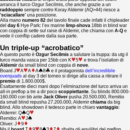
arranca il turco Ozgur Secilmis, che anche grazie a un
raddoppio
sempre contro Koray Aldemir (AQ>44) riesce a
‘sciacallare’
una posizione.
Alla mano
numero 82
del tavolo finale cade infatti il chipleader
del
day 6
Hye Park: l’ex marine
limp-shova
18bb in blind war
con coppia di sette sul raise di Aldemir, che chiama con
A-Q
e
vede il coinflip cadere dalla sua parte.
Un triple-up “acrobatico”
A questo punto è
Ozgur Secilmis
a salutare la truppa: da utg il
turco manda vasca per 15bb con K
5
e trova l’isolation di
Aldemir
da small blind con coppia di
nove
.
Board J
A
A
A
8
e il protagonista
dell’incredibile
overquads
al day 3 del torneo si dirige alla cassa a ritirare il
premio
di 1.800.000$.
Esattamente dieci mani dopo l’eliminazione del turco arriva un
all-in preflop a tre a dir poco
scoppiettante
. Su blinds 800.000-
160.000 con bb ante
Jack Oliver
pusha 20.500.000, Remitio
da small blind repusha 27.200.000, Aldemir
chiama
da big
blind. Allo showdown il tedesco parte in chiaro
vantaggio
:
Aldemir: Q
Q
Remitio: A
J
Oliver: J
9
Ma il
board
T
9
8
3
7
ribalta gli equilibri del preflop