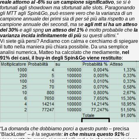
reale attorno al -6% su un campione significativo
, se si è
fortunati agli showdown ma sfortunati alle slots. Paragonando
gli MTT agli Spin&Go, può essere vero che la varianza di un
campione annuale dei primi sia di per sé più alta rispetto a un
campione annuale dei secondi, ma se
agli mtt si ha un atteso
del 30%
e agli spng
un atteso del 1%
è molto probabile che
la
varianza incida infinitamente di più
su questi ultimi.”
Vi siete già persi? Andiamo con calma e cerchiamo di spiegare
il tutto nella maniera più chiara possibile. Da una semplice
analisi numerica, Matteo ha calcolato che mediamente,
nel
91% dei casi, il buy-in degli Spin&Go viene restituito
:
“La domanda che dobbiamo porci a questo punto –
precisa
‘BlackLoter’
– è la seguente:
in che misura questo 91%
ci