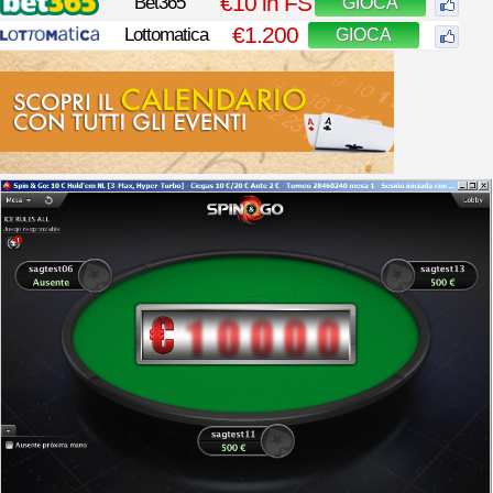
€10 in FS
Bet365
GIOCA
€1.200
Lottomatica
GIOCA