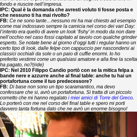
fondo e riuscire nell’impresa.
IPC: Qual è la domanda che avresti voluto ti fosse posta e
che nessuno ti ha mai rivolto?
FB:
Ce ne sono tante…nessuno mi ha mai chiesto ad esempio
come mai indossavo sempre la camicia nel corso dei vari Day:
l’intento era quello di avere un look ‘fishy’ in modo da non dare
nell’occhio nel caso fossi capitato al tavolo con qualche grinder
esperto. Se notate bene al giorno d’oggi tutti i regular hanno un
certo tipo di look, dalle felpe con cappuccio per nascondersi ai
classici occhiali da sole o un paio di cuffie enormi. Io ho
preferito vestirmi come un qualsiasi amatore e alla fine la scelta
ha pagato, no?(ride)
IPC: Nel 2010 Filippo Candio portò con se la mitica felpa a
bande nere e azzurre anche al final table: anche tu hai un
portafortuna come il tuo predecessore?
FB:
Di base non sono un tipo scaramantico, ma devo
confessare che si, avrò un portafortuna. Si tratta di un piccolo
cornetto che mi hanno regalato
i miei amici di Torre del Greco
.
Lo porterò con me nel corso del final table e spero mi porti
davvero tanta fortuna dato che ne avrò un enorme bisogno!