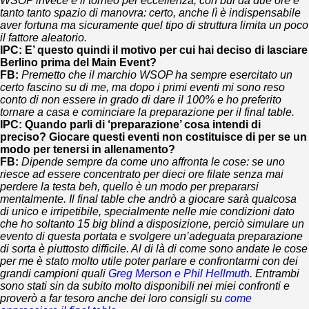
WSOP invece è il torneo per eccellenza, con bui da due ore e
tanto tanto spazio di manovra: certo, anche lì è indispensabile
aver fortuna ma sicuramente quel tipo di struttura limita un poco
il fattore aleatorio.
IPC: E’ questo quindi il motivo per cui hai deciso di lasciare
Berlino prima del Main Event?
FB:
Premetto che il marchio WSOP ha sempre esercitato un
certo fascino su di me, ma dopo i primi eventi mi sono reso
conto di non essere in grado di dare il 100% e ho preferito
tornare a casa e cominciare la preparazione per il final table.
IPC: Quando parli di ‘preparazione’ cosa intendi di
preciso? Giocare questi eventi non costituisce di per se un
modo per tenersi in allenamento?
FB:
Dipende sempre da come uno affronta le cose: se uno
riesce ad essere concentrato per dieci ore filate senza mai
perdere la testa beh, quello è un modo per prepararsi
mentalmente. Il final table che andrò a giocare sarà qualcosa
di unico e irripetibile, specialmente nelle mie condizioni dato
che ho soltanto 15 big blind a disposizione, perciò simulare un
evento di questa portata e svolgere un’adeguata preparazione
di sorta è piuttosto difficile. Al di là di come sono andate le cose
per me è stato molto utile poter parlare e confrontarmi con dei
grandi campioni quali
Greg Merson e Phil Hellmuth
. Entrambi
sono stati sin da subito molto disponibili nei miei confronti e
proverò a far tesoro anche dei loro consigli su
come