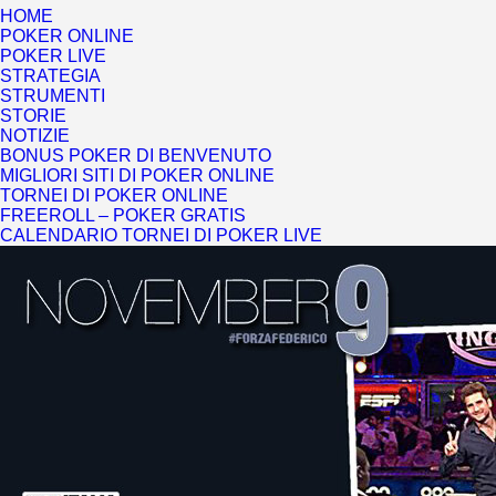
HOME
POKER ONLINE
POKER LIVE
STRATEGIA
STRUMENTI
STORIE
NOTIZIE
BONUS POKER DI BENVENUTO
MIGLIORI SITI DI POKER ONLINE
TORNEI DI POKER ONLINE
FREEROLL – POKER GRATIS
CALENDARIO TORNEI DI POKER LIVE