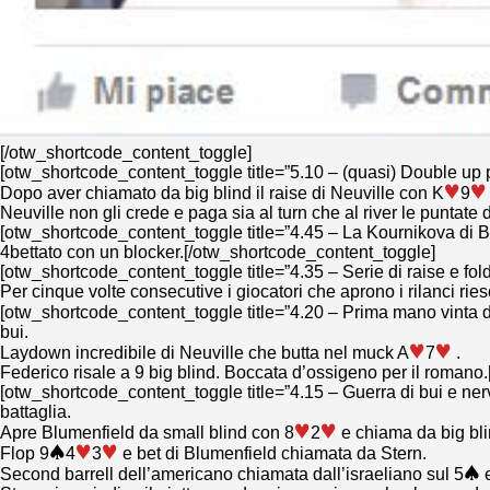
[/otw_shortcode_content_toggle]
[otw_shortcode_content_toggle title=”5.10 – (quasi) Double up
Dopo aver chiamato da big blind il raise di Neuville con K
9
Neuville non gli crede e paga sia al turn che al river le puntate
[otw_shortcode_content_toggle title=”4.45 – La Kournikova di B
4bettato con un blocker.[/otw_shortcode_content_toggle]
[otw_shortcode_content_toggle title=”4.35 – Serie di raise e fol
Per cinque volte consecutive i giocatori che aprono i rilanci rie
[otw_shortcode_content_toggle title=”4.20 – Prima mano vinta da 
bui.
Laydown incredibile di Neuville che butta nel muck A
7
.
Federico risale a 9 big blind. Boccata d’ossigeno per il roman
[otw_shortcode_content_toggle title=”4.15 – Guerra di bui e ne
battaglia.
Apre Blumenfield da small blind con 8
2
e chiama da big bli
Flop 9
4
3
e bet di Blumenfield chiamata da Stern.
Second barrell dell’americano chiamata dall’israeliano sul 5
e