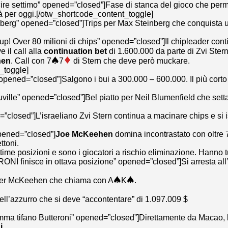
e settimo” opened=”closed”]Fase di stanca del gioco che permett
ità per oggi.[/otw_shortcode_content_toggle]
inberg” opened=”closed”]Trips per Max Steinberg che conquista 
! Over 80 milioni di chips” opened=”closed”]Il chipleader cont
e il call alla
continuation bet
di 1.600.000 da parte di Zvi Stern
hen
. Call con 7
7
di Stern che deve però muckare.
_toggle]
opened=”closed”]Salgono i bui a 300.000 – 600.000. Il più corto 
lle” opened=”closed”]Bel piatto per Neil Blumenfield che setta i 
”closed”]L’israeliano Zvi Stern continua a macinare chips e si 
opened=”closed”]
Joe McKeehen
domina incontrastato con oltre 7
ttoni.
ltime posizioni e sono i giocatori a rischio eliminazione. Hanno tu
NI finisce in ottava posizione” opened=”closed”]Si arresta all’
ader McKeehen che chiama con A
K
.
ll’azzurro che si deve “accontentare” di 1.097.009 $
mma tifano Butteroni” opened=”closed”]Direttamente da Macao,
i
.