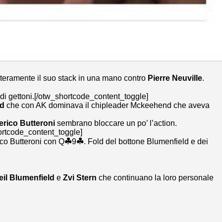
teramente il suo stack in una mano contro
Pierre Neuville
.
i di gettoni.[/otw_shortcode_content_toggle]
ld
che con AK dominava il chipleader Mckeehend che aveva
erico Butteroni
sembrano bloccare un po’ l’action.
ortcode_content_toggle]
ico Butteroni con Q
9
. Fold del bottone Blumenfield e dei
eil Blumenfield
e
Zvi Stern
che continuano la loro personale