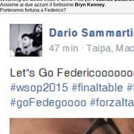
Assieme ai due azzurri il fortissimo
Bryn Kenney
.
Porteranno fortuna a Federico?