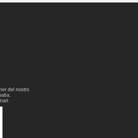
ner del nostro
atia.
nari