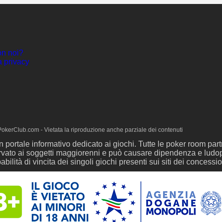
on noi?
a privacy
PokerClub.com - Vietata la riproduzione anche parziale dei contenuti
 portale informativo dedicato ai giochi. Tutte le poker room part
ervato ai soggetti maggiorenni e può causare dipendenza e ludop
ilità di vincita dei singoli giochi presenti sui siti dei concessio