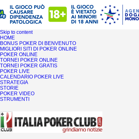
Skip to content
HOME
BONUS POKER DI BENVENUTO
MIGLIORI SITI DI POKER ONLINE
POKER ONLINE
TORNEI POKER ONLINE
TORNEI POKER GRATIS
POKER LIVE
CALENDARIO POKER LIVE
STRATEGIA
STORIE
POKER VIDEO
STRUMENTI