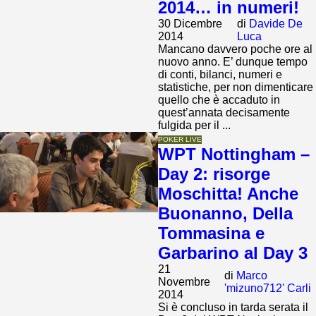
2014… in numeri!
30 Dicembre
di
Davide De
2014
Luca
Mancano davvero poche ore al
nuovo anno. E’ dunque tempo
di conti, bilanci, numeri e
statistiche, per non dimenticare
quello che è accaduto in
quest’annata decisamente
fulgida per il ...
POKER LIVE
WPT Nottingham –
Day 2: risorge
Moschitta! Anche
Buonanno, Della
Tommasina e
Garbarino al Day 3
21
di
Marco
Novembre
'mizuno712' Carli
2014
Si è concluso in tarda serata il