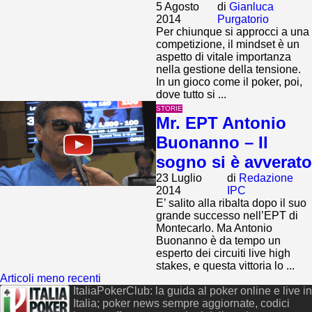
5 Agosto
di
Gianluca
2014
Purgatorio
Per chiunque si approcci a una
competizione, il mindset è un
aspetto di vitale importanza
nella gestione della tensione.
In un gioco come il poker, poi,
dove tutto si ...
STORIE
Mr. EPT Antonio
Buonanno – Il
sogno si è avverato
23 Luglio
di
Redazione
2014
IPC
E’ salito alla ribalta dopo il suo
grande successo nell’EPT di
Montecarlo. Ma Antonio
Buonanno è da tempo un
esperto dei circuiti live high
stakes, e questa vittoria lo ...
Navigazione
Articoli meno recenti
ItaliaPokerClub: la guida al poker online e live in
articoli
Italia; poker news sempre aggiornate, codici