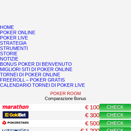
HOME
POKER ONLINE
POKER LIVE
STRATEGIA
STRUMENTI
STORIE
NOTIZIE
BONUS POKER DI BENVENUTO
MIGLIORI SITI DI POKER ONLINE
TORNEI DI POKER ONLINE
FREEROLL – POKER GRATIS
CALENDARIO TORNEI DI POKER LIVE
POKER ROOM
Comparazione Bonus
€ 100
CHECK
€ 300
CHECK
€ 500
CHECK
€ 1.200
CHECK