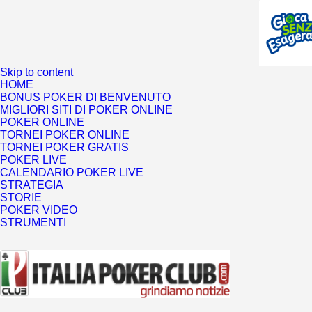
Skip to content
HOME
BONUS POKER DI BENVENUTO
MIGLIORI SITI DI POKER ONLINE
POKER ONLINE
TORNEI POKER ONLINE
TORNEI POKER GRATIS
POKER LIVE
CALENDARIO POKER LIVE
STRATEGIA
STORIE
POKER VIDEO
STRUMENTI