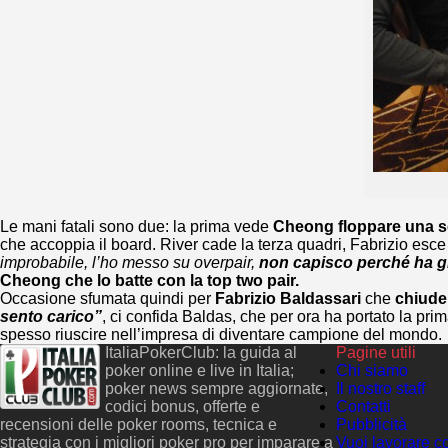
Le mani fatali sono due: la prima vede
Cheong floppare una s
che accoppia il board. River cade la terza quadri, Fabrizio esc
improbabile, l’ho messo su overpair,
non capisco perché ha gi
Cheong che lo batte con la top two pair.
Occasione sfumata quindi per
Fabrizio Baldassari
che
chiude
sento carico”
, ci confida Baldas, che per ora ha portato la pri
spesso riuscire nell’impresa di diventare campione del mondo.
ItaliaPokerClub: la guida al
Pagine utili
poker online e live in Italia;
Chi siamo
poker news sempre aggiornate,
Il nostro staff
codici bonus, offerte e
Contatti
recensioni delle poker rooms, tecnica e
Pubblicità
strategia con i migliori poker pro per imparare a
Vuoi lavorare c