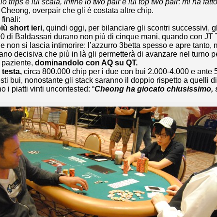
io trips e lui scala, infine io two pair e lui top two pair; mi ha fat
heong, overpair che gli è costata altre chip.
finali:
più short ieri
, quindi oggi, per bilanciare gli scontri successivi, 
.000 di Baldassari durano non più di cinque mani, quando con JT 
 non si lascia intimorire: l’azzurro 3betta spesso e apre tanto,
o decisiva che più in là gli permetterà di avanzare nel turno p
a paziente,
dominandolo con AQ su QT.
testa,
circa 800.000 chip per i due con bui 2.000-4.000 e ante
 bui, nonostante gli stack saranno il doppio rispetto a quelli d
 i piatti vinti uncontested: “
Cheong ha giocato chiusissimo, 