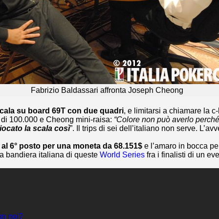
Fabrizio Baldassari affronta Joseph Cheong
cala su board 69T con due quadri
, e limitarsi a chiamare la c
e di 100.000 e Cheong mini-raisa:
“Colore non può averlo perché 
ocato la scala così
”. Il trips di sei dell’italiano non serve. L’a
 al 6° posto per una moneta da 68.151$
e l’amaro in bocca per 
ma bandiera italiana di queste
World Series
fra i finalisti di un
on noi?