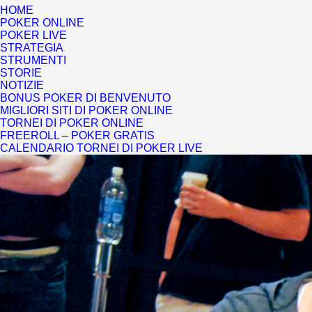
HOME
POKER ONLINE
POKER LIVE
STRATEGIA
STRUMENTI
STORIE
NOTIZIE
BONUS POKER DI BENVENUTO
MIGLIORI SITI DI POKER ONLINE
TORNEI DI POKER ONLINE
FREEROLL – POKER GRATIS
CALENDARIO TORNEI DI POKER LIVE