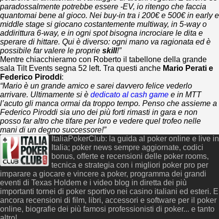
paradossalmente potrebbe essere -EV, io ritengo che faccia
quantomai bene al gioco. Nei buy-in tra i 200€ e 500€ in early e
middle stage si giocano costantemente multiway, in 5-way o
addirittura 6-way, e in ogni spot bisogna incrociare le dita e
sperare di hittare. Qui è diverso: ogni mano va ragionata ed è
possibile far valere le proprie
skill
!”
Mentre chiacchieramo con Roberto il tabellone della grande
sala Tilt Events segna 52 left. Tra questi anche
Mario Perati e
Federico Piroddi
:
“Mario è un grande amico e sarei davvero felice vederlo
arrivare. Ultimamente si è
dedicato al cash game
e in MTT
l’acuto gli manca ormai da troppo tempo. Penso che assieme a
Federico Piroddi sia uno dei più forti rimasti in gara e non
posso far altro che tifare per loro e vedere quel trofeo nelle
mani di un degno successore!”
ItaliaPokerClub: la guida al poker online e live in
Italia; poker news sempre aggiornate, codici
bonus, offerte e recensioni delle poker rooms,
tecnica e strategia con i migliori poker pro per
imparare a giocare e vincere a poker, programma dei grandi
eventi di Texas Holdem e i video blog in diretta dei più
importanti tornei di poker sportivo nei casino italiani ed esteri. E
ancora recensioni di film, libri, accessori e software per il poker
online, biografie dei più famosi professionisti di poker... e tanto
altro!