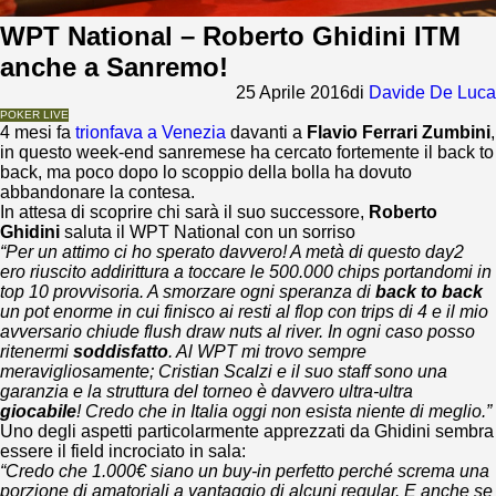
WPT National – Roberto Ghidini ITM
anche a Sanremo!
25 Aprile 2016
di
Davide De Luca
POKER LIVE
4 mesi fa
trionfava a Venezia
davanti a
Flavio Ferrari Zumbini
,
in questo week-end sanremese ha cercato fortemente il back to
back, ma poco dopo lo scoppio della bolla ha dovuto
abbandonare la contesa.
In attesa di scoprire chi sarà il suo successore,
Roberto
Ghidini
saluta il WPT National con un sorriso
“Per un attimo ci ho sperato davvero! A metà di questo day2
ero riuscito addirittura a toccare le 500.000 chips portandomi in
top 10 provvisoria. A smorzare ogni speranza di
back to back
un pot enorme in cui finisco ai resti al flop con trips di 4 e il mio
avversario chiude flush draw nuts al river. In ogni caso posso
ritenermi
soddisfatto
. Al WPT mi trovo sempre
meravigliosamente; Cristian Scalzi e il suo staff sono una
garanzia e la struttura del torneo è davvero ultra-ultra
giocabile
! Credo che in Italia oggi non esista niente di meglio.”
Uno degli aspetti particolarmente apprezzati da Ghidini sembra
essere il field incrociato in sala:
“Credo che 1.000€ siano un buy-in perfetto perché screma una
porzione di amatoriali a vantaggio di alcuni regular. E anche se