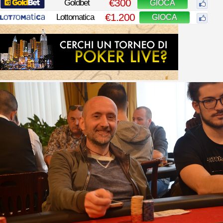
€300
Goldbet
GIOCA
€1.200
Lottomatica
GIOCA