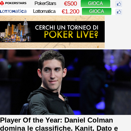
€500
PokerStars
GIOCA
€1.200
Lottomatica
GIOCA
Player Of the Year: Daniel Colman
domina le classifiche. Kanit, Dato e