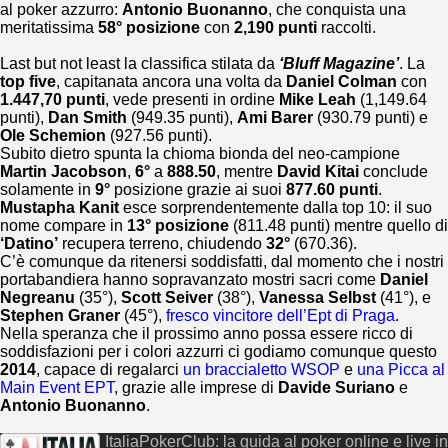
al poker azzurro:
Antonio Buonanno
, che conquista una
meritatissima
58° posizione
con
2,190 punti
raccolti.
Last but not least la classifica stilata da
‘Bluff Magazine’
. La
top five
, capitanata ancora una volta da
Daniel Colman
con
1.447,70 punti
, vede presenti in ordine
Mike Leah
(1,149.64
punti),
Dan Smith
(949.35 punti),
Ami Barer
(930.79 punti) e
Ole Schemion
(927.56 punti).
Subito dietro spunta la chioma bionda del neo-campione
Martin Jacobson
,
6°
a
888.50
, mentre
David Kitai
conclude
solamente in
9°
posizione grazie ai suoi
877.60 punti
.
Mustapha Kanit
esce sorprendentemente dalla top 10: il suo
nome compare in
13° posizione
(811.48 punti) mentre quello di
‘Datino’
recupera terreno, chiudendo
32°
(670.36).
C’è comunque da ritenersi soddisfatti, dal momento che i nostri
portabandiera hanno sopravanzato mostri sacri come
Daniel
Negreanu
(35°),
Scott Seiver
(38°),
Vanessa Selbst
(41°), e
Stephen Graner
(45°),
fresco vincitore dell’Ept di Praga
.
Nella speranza che il prossimo anno possa essere ricco di
soddisfazioni per i colori azzurri ci godiamo comunque questo
2014
, capace di regalarci
un braccialetto WSOP
e
una Picca al
Main Event EPT
, grazie alle imprese di
Davide Suriano
e
Antonio Buonanno
.
ItaliaPokerClub: la guida al poker online e live in