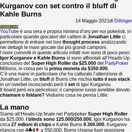
Kurganov con set contro il bluff di
Kahle Burns
14 Maggio 2021
di
Dillinger
POKER LIVE
YouTube
è una vera e propria miniera d’oro per noi pokeristi, in
particolare quando giocatori del calibro di
Jonathan Little
ci
permettono di entrare nel loro
thought process
analizzando
nei dettagli le mani giocate dai più grandi campioni.
I nomi coinvolti in questo articolo infatti non sono di poco peso:
Igor Kurganov e Kahle Burns
si sono affrontati all’Heads-Up
conclusivo del
Super High Roller da $25.000
del
PartyPoker
Millions, in corsa per la
prima moneta da $350.000
.
C’è una mano in particolare che ha catturato l’attenzione di
Jonathan Little, un
bluff
di Burns che rischia
tutto il suo stack
in un’overbet incrociando però il
set
di Igor Kurganov.
Il board però era pericoloso; il campione russo avrebbe dovuto
chiamare o foldare?
Vediamo cosa ne pensa Little:
La mano
Siamo all’Heads-Up finale nel Partypoker
Super High Roller
da $25.000.
I blinds sono 125.000/250.000
, Igor Kurganov ha
circa
27 milioni di chips
e Kahle Burns
9.300.000.
Kurganov
rilancia con
4
4
a 550.000, Burns chiama fuori posizione