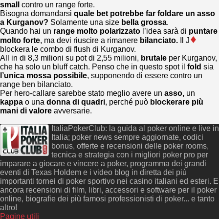
small
contro un range forte.
Bisogna domandarsi
quale bet potrebbe far foldare un asso
a Kurganov?
Solamente una size
bella grossa
.
Quando hai un
range molto polarizzato
l’idea sarà di
puntare
molto forte
, ma devi riuscire a rimanere
bilanciato.
Il J
blockera le combo di flush di Kurganov.
All in di 8,3 milioni su pot di 2,55 milioni,
brutale
per Kurganov,
che ha solo un bluff catch. Penso che in questo spot il
fold
sia
l’unica mossa possibile
, supponendo di essere contro un
range ben bilanciato.
Per hero-callare sarebbe stato meglio avere un
asso,
un
kappa
o una
donna di quadri
, perché può
blockerare più
mani di valore
avversarie.
ItaliaPokerClub: la guida al poker online e live in
Italia; poker news sempre aggiornate, codici
bonus, offerte e recensioni delle poker rooms,
tecnica e strategia con i migliori poker pro per
imparare a giocare e vincere a poker, programma dei grandi
eventi di Texas Holdem e i video blog in diretta dei più
importanti tornei di poker sportivo nei casino italiani ed esteri. E
ancora recensioni di film, libri, accessori e software per il poker
online, biografie dei più famosi professionisti di poker... e tanto
altro!
Pagine utili