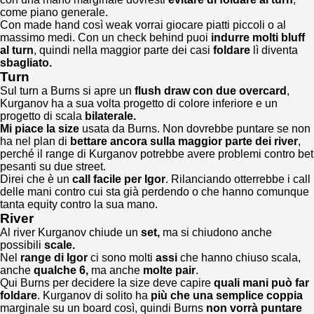
come piano generale.
Con made hand così weak vorrai giocare piatti piccoli o al
massimo medi. Con un check behind puoi
indurre molti bluff
al turn
, quindi nella maggior parte dei casi
foldare
lì diventa
sbagliato.
Turn
Sul turn a Burns si apre un
flush draw con due overcard
,
Kurganov ha a sua volta progetto di colore inferiore e un
progetto di scala
bilaterale.
Mi piace la size
usata da Burns. Non dovrebbe puntare se non
ha nel plan di
bettare ancora sulla maggior parte dei river
,
perché il range di Kurganov potrebbe avere problemi contro bet
pesanti su due street.
Direi che è un
call facile per Igor
. Rilanciando otterrebbe i call
delle mani contro cui sta già perdendo o che hanno comunque
tanta equity contro la sua mano.
River
Al river Kurganov chiude un
set,
ma si chiudono anche
possibili
scale.
Nel
range di Igor
ci sono molti
assi
che hanno chiuso scala,
anche
qualche 6,
ma anche
molte pair
.
Qui Burns per decidere la size deve capire
quali mani può far
foldare
. Kurganov di solito ha
più che una semplice coppia
marginale su un board così, quindi Burns
non vorrà puntare