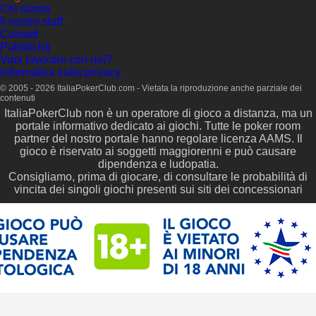
Chi siamo
Il nostro staff
Contatti
Pubblicità
Vuoi lavorare con noi?
Informativa sulla privacy
© 2005 - 2026 ItaliaPokerClub.com - Vietata la riproduzione anche parziale dei
contenuti
ItaliaPokerClub non è un operatore di gioco a distanza, ma un
portale informativo dedicato ai giochi. Tutte le poker room
partner del nostro portale hanno regolare licenza AAMS. Il
gioco è riservato ai soggetti maggiorenni e può causare
dipendenza e ludopatia.
Consigliamo, prima di giocare, di consultare le probabilità di
vincita dei singoli giochi presenti sui siti dei concessionari