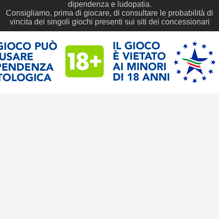
dipendenza e ludopatia.
Consigliamo, prima di giocare, di consultare le probabilità di
vincita dei singoli giochi presenti sui siti dei concessionari