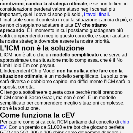
condizioni, cambia la strategia ottimale
, e se non lo tieni in
considerazione perderai valore atteso negli scenari più
importanti, quelli dove ci sono più soldi,
i tavoli finali
.
I final table sono il contesto in cui la situazione cambia di più, e
se non ci sappiamo adattare è tutta
EV che stiamo
sprecando
. È il momento in cui possiamo guadagnare più
soldi comprendendo meglio questo concetto, e saper adattare
la nostra strategia dovrebbe essere la nostra priorità.
L’ICM non è la soluzione
L’ICM non è altro che un
modello semplificato
che serve ad
approssimare una situazione molto complessa, che è il No
Limit Hold’Em con payout.
L’Independent Chip Model
non ha nulla a che fare con la
situazione ottimale
, è un modello semplificato. La soluzione
sarà diversa e dobbiamo capirlo, ma difficilmente l’ICM sarà la
risposta corretta.
Ci tengo a sottolineare questa cosa perché molti prendono
l’ICM come il Sacro Graal, ma non è così. È un modello
semplificato per comprendere meglio situazioni complesse,
non è la soluzione.
Come funziona la cEV
Per capire come si calcola l’ICM partiamo dal concetto di
chip
EV
. Con un premio da $1.000 e tre bot che giocano perfetta
GTO con 500, 300 e 200 chips come dovremmo dividere i