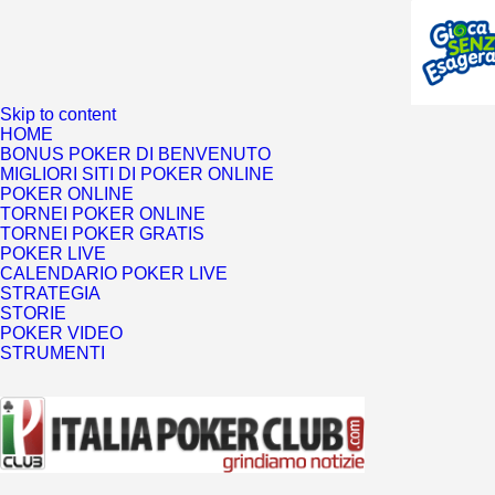
Skip to content
HOME
BONUS POKER DI BENVENUTO
MIGLIORI SITI DI POKER ONLINE
POKER ONLINE
TORNEI POKER ONLINE
TORNEI POKER GRATIS
POKER LIVE
CALENDARIO POKER LIVE
STRATEGIA
STORIE
POKER VIDEO
STRUMENTI