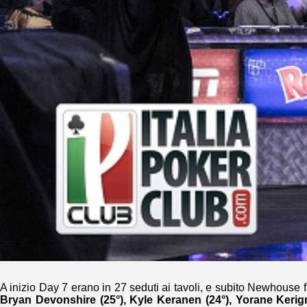
A inizio Day 7 erano in 27 seduti ai tavoli, e subito Newhouse 
Bryan Devonshire (25°), Kyle Keranen (24°), Yorane Kerigna