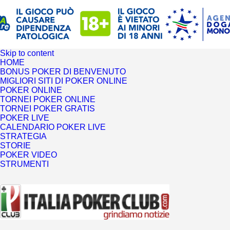
Skip to content
HOME
BONUS POKER DI BENVENUTO
MIGLIORI SITI DI POKER ONLINE
POKER ONLINE
TORNEI POKER ONLINE
TORNEI POKER GRATIS
POKER LIVE
CALENDARIO POKER LIVE
STRATEGIA
STORIE
POKER VIDEO
STRUMENTI