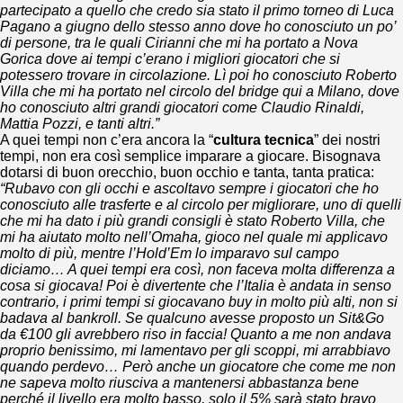
partecipato a quello che credo sia stato il primo torneo di Luca
Pagano a giugno dello stesso anno dove ho conosciuto un po’
di persone, tra le quali Cirianni che mi ha portato a Nova
Gorica dove ai tempi c’erano i migliori giocatori che si
potessero trovare in circolazione. Lì poi ho conosciuto Roberto
Villa che mi ha portato nel circolo del bridge qui a Milano, dove
ho conosciuto altri grandi giocatori come Claudio Rinaldi,
Mattia Pozzi, e tanti altri.”
A quei tempi non c’era ancora la “
cultura tecnica
” dei nostri
tempi, non era così semplice imparare a giocare. Bisognava
dotarsi di buon orecchio, buon occhio e tanta, tanta pratica:
“Rubavo con gli occhi e ascoltavo sempre i giocatori che ho
conosciuto alle trasferte e al circolo per migliorare, uno di quelli
che mi ha dato i più grandi consigli è stato Roberto Villa, che
mi ha aiutato molto nell’Omaha, gioco nel quale mi applicavo
molto di più, mentre l’Hold’Em lo imparavo sul campo
diciamo… A quei tempi era così, non faceva molta differenza a
cosa si giocava! Poi è divertente che l’Italia è andata in senso
contrario, i primi tempi si giocavano buy in molto più alti, non si
badava al bankroll. Se qualcuno avesse proposto un Sit&Go
da €100 gli avrebbero riso in faccia! Quanto a me non andava
proprio benissimo, mi lamentavo per gli scoppi, mi arrabbiavo
quando perdevo… Però anche un giocatore che come me non
ne sapeva molto riusciva a mantenersi abbastanza bene
perché il livello era molto basso, solo il 5% sarà stato bravo