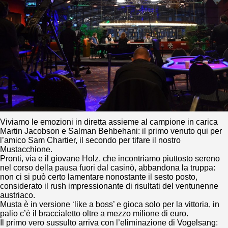
Viviamo le emozioni in diretta assieme al campione in carica
Martin Jacobson e Salman Behbehani: il primo venuto qui per
l’amico Sam Chartier, il secondo per tifare il nostro
Mustacchione.
Pronti, via e il giovane Holz, che incontriamo piuttosto sereno
nel corso della pausa fuori dal casinò, abbandona la truppa:
non ci si può certo lamentare nonostante il sesto posto,
considerato il rush impressionante di risultati del ventunenne
austriaco.
Musta è in versione ‘like a boss’ e gioca solo per la vittoria, in
palio c’è il braccialetto oltre a mezzo milione di euro.
Il primo vero sussulto arriva con l’eliminazione di Vogelsang: