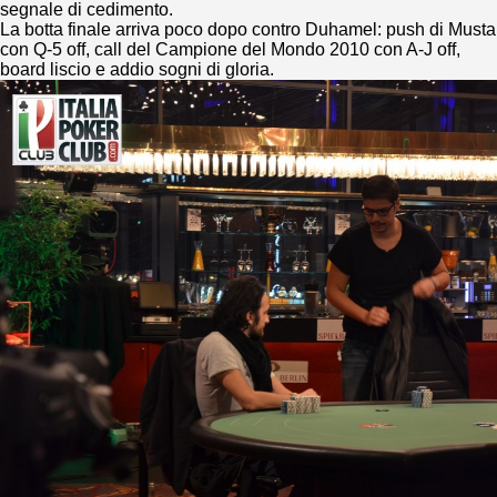
segnale di cedimento.
La botta finale arriva poco dopo contro Duhamel: push di Musta
con Q-5 off, call del Campione del Mondo 2010 con A-J off,
board liscio e addio sogni di gloria.