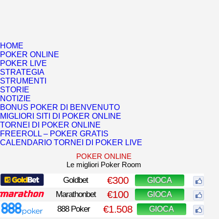
HOME
POKER ONLINE
POKER LIVE
STRATEGIA
STRUMENTI
STORIE
NOTIZIE
BONUS POKER DI BENVENUTO
MIGLIORI SITI DI POKER ONLINE
TORNEI DI POKER ONLINE
FREEROLL – POKER GRATIS
CALENDARIO TORNEI DI POKER LIVE
POKER ONLINE
Le migliori Poker Room
€300
Goldbet
GIOCA
€100
Marathonbet
GIOCA
€1.508
888 Poker
GIOCA