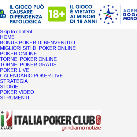
Skip to content
HOME
BONUS POKER DI BENVENUTO
MIGLIORI SITI DI POKER ONLINE
POKER ONLINE
TORNEI POKER ONLINE
TORNEI POKER GRATIS
POKER LIVE
CALENDARIO POKER LIVE
STRATEGIA
STORIE
POKER VIDEO
STRUMENTI