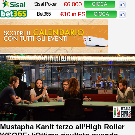
€6.000
Sisal Poker
GIOCA
€10 in FS
Bet365
GIOCA
Mustapha Kanit terzo all’High Roller