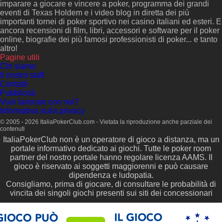
imparare a giocare e vincere a poker, programma dei grandi
eventi di Texas Holdem e i video blog in diretta dei più
importanti tornei di poker sportivo nei casino italiani ed esteri. E
ancora recensioni di film, libri, accessori e software per il poker
online, biografie dei più famosi professionisti di poker... e tanto
altro!
Pagine utili
Chi siamo
Il nostro staff
Contatti
Pubblicità
Vuoi lavorare con noi?
Informativa sulla privacy
© 2005 - 2026 ItaliaPokerClub.com - Vietata la riproduzione anche parziale dei
contenuti
ItaliaPokerClub non è un operatore di gioco a distanza, ma un
portale informativo dedicato ai giochi. Tutte le poker room
partner del nostro portale hanno regolare licenza AAMS. Il
gioco è riservato ai soggetti maggiorenni e può causare
dipendenza e ludopatia.
Consigliamo, prima di giocare, di consultare le probabilità di
vincita dei singoli giochi presenti sui siti dei concessionari