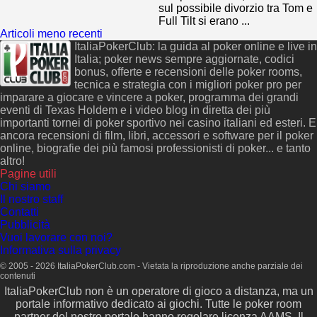
sul possibile divorzio tra Tom e
Full Tilt si erano ...
Navigazione
Articoli meno recenti
ItaliaPokerClub: la guida al poker online e live in
articoli
Italia; poker news sempre aggiornate, codici
bonus, offerte e recensioni delle poker rooms,
tecnica e strategia con i migliori poker pro per
imparare a giocare e vincere a poker, programma dei grandi
eventi di Texas Holdem e i video blog in diretta dei più
importanti tornei di poker sportivo nei casino italiani ed esteri. E
ancora recensioni di film, libri, accessori e software per il poker
online, biografie dei più famosi professionisti di poker... e tanto
altro!
Pagine utili
Chi siamo
Il nostro staff
Contatti
Pubblicità
Vuoi lavorare con noi?
Informativa sulla privacy
© 2005 - 2026 ItaliaPokerClub.com - Vietata la riproduzione anche parziale dei
contenuti
ItaliaPokerClub non è un operatore di gioco a distanza, ma un
portale informativo dedicato ai giochi. Tutte le poker room
partner del nostro portale hanno regolare licenza AAMS. Il